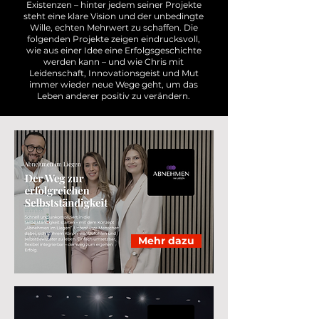
Existenzen – hinter jedem seiner Projekte
steht eine klare Vision und der unbedingte
Wille, echten Mehrwert zu schaffen. Die
folgenden Projekte zeigen eindrucksvoll,
wie aus einer Idee eine Erfolgsgeschichte
werden kann – und wie Chris mit
Leidenschaft, Innovationsgeist und Mut
immer wieder neue Wege geht, um das
Leben anderer positiv zu verändern.
Mehr dazu