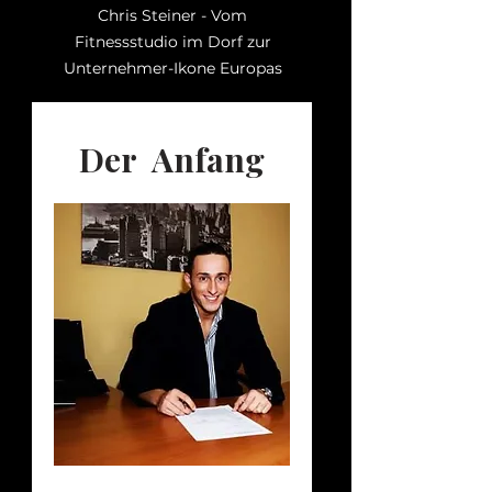
Chris Steiner - Vom
Fitnessstudio im Dorf
zur
Unternehmer-Ikone Europas
Der Anfang