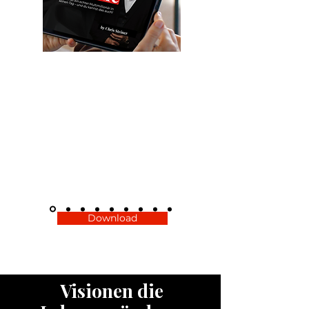
Die Morgenroutine
So startet ein echter Multimillionär in
seinen Tag – und du kannst das auch!
Hol dir jetzt die kostenlosen Tipps
von Chris.​ Diese Mini-Routine ist nur
ein Vorgeschmack auf das, was
möglich ist, wenn du dich an erste
Stelle setzt. Starte hier. Wiederhole es
jeden Morgen. Und wenn du bereit
für mehr bist – sende eine Nachricht.
Download
Visionen die