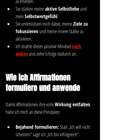
zu ersetzen.
Sie stärken meine 
aktive Selbstliebe
 und 
mein 
Selbstwertgefühl
.
Sie unterstützen mich dabei, meine 
Ziele zu 
fokussieren
 und meine innere Stärke zu 
aktivieren.
Ich strahle dieses positive Mindset 
nach 
außen
 und ziehe Erfolge dadurch an.
Wie ich Affirmationen 
formuliere und anwende
Damit Affirmationen ihre volle 
Wirkung entfalten
, 
halte ich mich an diese Prinzipien:
Bejahend formulieren:
 Statt „Ich will nicht 
scheitern“ sage ich „Ich bin erfolgreich“.