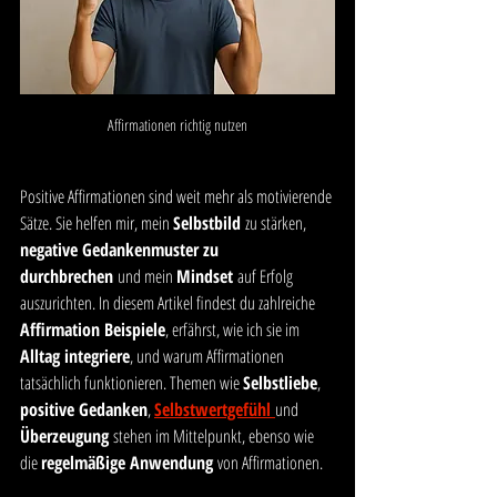
Affirmationen richtig nutzen
Positive Affirmationen sind weit mehr als motivierende 
Sätze. Sie helfen mir, mein 
Selbstbild
 zu stärken, 
negative Gedankenmuster zu 
durchbrechen
 und mein 
Mindset
 auf Erfolg 
auszurichten. In diesem Artikel findest du zahlreiche 
Affirmation Beispiele
, erfährst, wie ich sie im 
Alltag integriere
, und warum Affirmationen 
tatsächlich funktionieren. Themen wie 
Selbstliebe
, 
positive Gedanken
, 
Selbstwertgefühl
und 
Überzeugung
 stehen im Mittelpunkt, ebenso wie 
die 
regelmäßige Anwendung
 von Affirmationen.