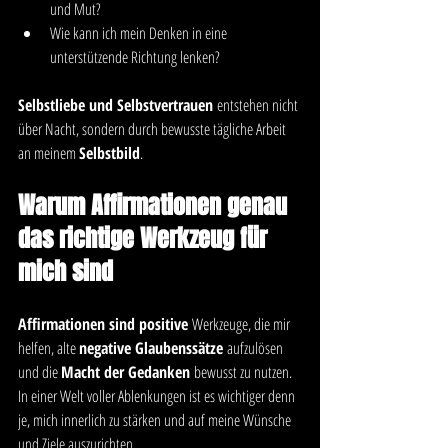
und Mut?
Wie kann ich mein Denken in eine 
unterstützende Richtung lenken?
Selbstliebe und Selbstvertrauen
 entstehen nicht 
über Nacht, sondern durch bewusste tägliche Arbeit 
an meinem 
Selbstbild
.
Warum Affirmationen genau 
das richtige Werkzeug für 
mich sind
Affirmationen sind positive
 Werkzeuge, die mir 
helfen, alte 
negative Glaubenssätze
 aufzulösen 
und die 
Macht der Gedanken
 bewusst zu nutzen. 
In einer Welt voller Ablenkungen ist es wichtiger denn 
je, mich innerlich zu stärken und auf meine Wünsche 
und Ziele auszurichten.