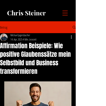
Chris Steiner
Beitrag
Michael Jagersbacher
14. Apr. 2025
4 Min. Lesezeit
Affirmation Beispiele: Wie
positive Glaubenssätze mein
Selbstbild und Business
transformieren