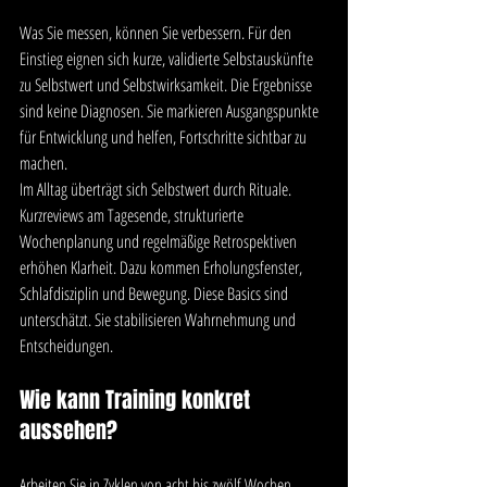
Was Sie messen, können Sie verbessern. Für den 
Einstieg eignen sich kurze, validierte Selbstauskünfte 
zu Selbstwert und Selbstwirksamkeit. Die Ergebnisse 
sind keine Diagnosen. Sie markieren Ausgangspunkte 
für Entwicklung und helfen, Fortschritte sichtbar zu 
machen.
Im Alltag überträgt sich Selbstwert durch Rituale. 
Kurzreviews am Tagesende, strukturierte 
Wochenplanung und regelmäßige Retrospektiven 
erhöhen Klarheit. Dazu kommen Erholungsfenster, 
Schlafdisziplin und Bewegung. Diese Basics sind 
unterschätzt. Sie stabilisieren Wahrnehmung und 
Entscheidungen.
Wie kann Training konkret 
aussehen?
Arbeiten Sie in Zyklen von acht bis zwölf Wochen. 