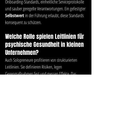
Onboarding-Standards, einheitliche Serviceprotokolle 
und sauber geregelte Verantwortungen. Ein gefestigter 
Selbstwert
 in der Führung erlaubt, diese Standards 
konsequent zu schützen.
Welche Rolle spielen Leitlinien für 
psychische Gesundheit in kleinen 
Unternehmen?
Auch Solopreneure profitieren von strukturierten 
Leitlinien. Sie definieren Risiken, legen 
Gegenmaßnahmen fest und messen Effekte. Das 
verhindert stille Erosion durch Überlastung. Stabilität 
in der Person führt zu Stabilität im Unternehmen.
Warnsignale geringeren 
Selbstwerts im Gründeralltag
Eine Liste ist dann sinnvoll, wenn sie Entscheidungen 