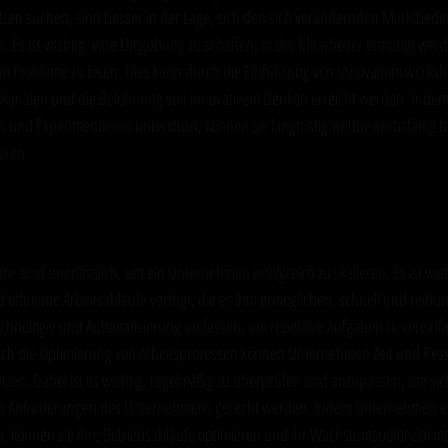
zen suchen, sind besser in der Lage, sich den sich verändernden Marktbed
Es ist wichtig, eine Umgebung zu schaffen, in der Mitarbeiter ermutigt werde
 Probleme zu lösen. Dies kann durch die Einführung von Innovationsworksho
kanälen und die Belohnung von innovativem Denken erreicht werden. Inde
on und Experimentieren unterstützt, können sie langfristig wettbewerbsfähig b
eren.
ozesse und Systeme: Die Grundlage für 
eme sind unerlässlich, um ein Unternehmen erfolgreich zu skalieren. Es ist wich
ffiziente Arbeitsabläufe verfügt, die es ihm ermöglichen, schnell und reibu
echnologie und Automatisierung umfassen, um repetitive Aufgaben zu vereinf
Durch die Optimierung von Arbeitsprozessen können Unternehmen Zeit und Re
nutzen. Dabei ist es wichtig, regelmäßig zu überprüfen und anzupassen, um sich
n Anforderungen des Unternehmens gerecht werden. Indem Unternehmen effi
, können sie ihre Betriebsabläufe optimieren und ihr Wachstumspotenzial m