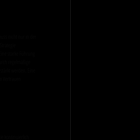
uss nicht nur in der 
Strategie 
Eine starke Führung 
urch regelmäßige 
tärkt werden. Eine 
m Vertrauen 
e kontinuierlich 