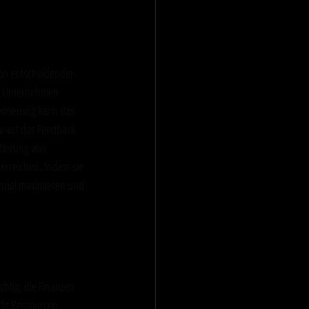
von entscheidender 
as Unternehmen 
entierung kann das 
v auf das Feedback 
tierung von 
erreichen. Indem sie 
zial maximieren und 
stum
htig, die Finanzen 
nde Ressourcen 