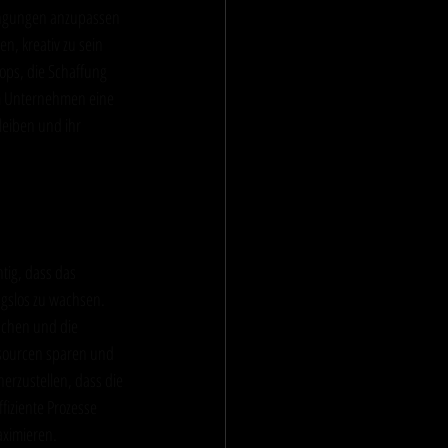
ingungen anzupassen 
n, kreativ zu sein 
ps, die Schaffung 
m Unternehmen eine 
leiben und ihr 
Wachstum
tig, dass das 
ngslos zu wachsen. 
achen und die 
ssourcen sparen und 
erzustellen, dass die 
ziente Prozesse 
aximieren.