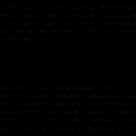
 zu expandieren. Dies kann die Verwaltung von Budgets, die Überwachung vo
 von Finanzierungsquellen umfassen. Indem Unternehmen ihre finanzielle Situat
 können sie potenzielle Engpässe frühzeitig erkennen und proaktiv darauf re
 gibt Unternehmen die notwendige Stabilität und Sicherheit, um ihr Wachstu
gen Erfolg zu gewährleisten.
nd Anpassungsfähigkeit: Schlüssel zur Re
n
ähigkeit sind entscheidend für den Erfolg eines skalierenden Unternehmens. Es
e ist, sich den sich ändernden Marktbedingungen anzupassen und schnell 
ren. Dies erfordert ein offenes Mindset und die Bereitschaft, bestehende Str
delnden Anforderungen gerecht zu werden. Unternehmen sollten agil sein un
m Markt zu reagieren, sei es durch die Einführung neuer Produkte, die Anpas
Erschließung neuer Märkte. Indem Unternehmen flexibel bleiben und sich an