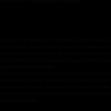
il verschaffen und ihr Wachstumspotenzial maximieren.
nalyse: Die Grundlage für datenbasiert
en
 Analyse von Leistungskennzahlen ist entscheidend, um den Erfolg eines sk
 sicherzustellen, dass es auf dem richtigen Weg ist. Es ist wichtig, klare Zi
u überprüfen, um sicherzustellen, dass das Unternehmen seine Ziele erreicht 
nzielle Kennzahlen, sondern auch operative und strategische Indikatoren berü
istung des Unternehmens zu erhalten.
n und Feedback können Unternehmen wertvolle Erkenntnisse gewinnen, die es
en kontinuierlich zu verbessern. Dabei ist es wichtig, die richtigen Analysetoo
ftige Erkenntnisse zu gewinnen und fundierte Entscheidungen treffen zu kö
ihrer Mitarbeiter investieren, um sicherzustellen, dass sie die Daten richtig in
ernehmen voranzubringen.
ma Unternehmensskalierung