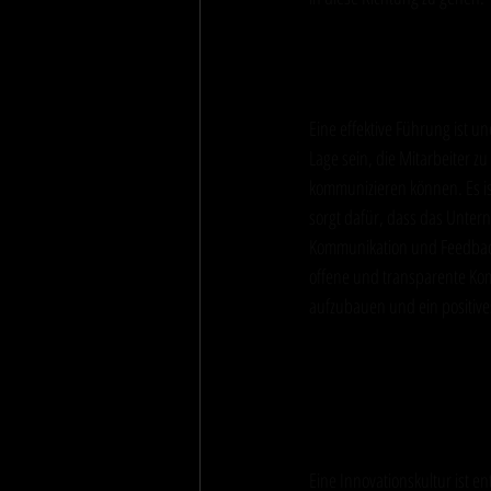
Effektive Füh
Eine effektive Führung ist u
Lage sein, die Mitarbeiter zu
kommunizieren können. Es ist
sorgt dafür, dass das Untern
Kommunikation und Feedback
offene und transparente Ko
aufzubauen und ein positive
Innovationskul
Anpassungsfäh
Eine Innovationskultur ist e