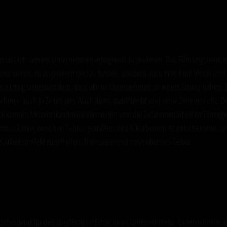
rung: Das Rückgrat des Unternehmens
nerlässlich, um ein Unternehmen erfolgreich zu skalieren. Das Führungsteam m
 motivieren, zu inspirieren und zu führen, sondern auch eine klare Vision und 
 wichtig sicherzustellen, dass alle im Unternehmen an einem Strang ziehen. 
ehmen auch in Zeiten des Wachstums stabil bleibt und seine Ziele erreicht. D
 können Missverständnisse vermieden und die Zusammenarbeit im Team ges
mmunikation zwischen Führungskräften und Mitarbeitern ist entscheidend, u
s Arbeitsumfeld zu schaffen. Transparenz ist mein oberstes Gebot.
tur fördern: Der Schlüssel zur 
igkeit
ntscheidend für den langfristigen Erfolg eines Unternehmens. Unternehmen, di