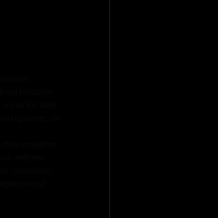
e 
alierenden 
ele und Kennzahlen 
und auf Kurs bleibt. 
cksichtigt werden, um 
 ihnen ermöglichen, 
ls und -methoden 
nnen. Unternehmen 
terpretieren und 