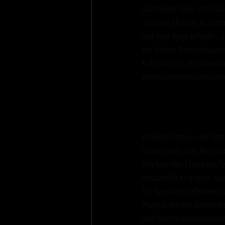
nach neuen Ideen und Ansät
und neue Chancen zu nutzen. 
und neue Wege zu finden, um
von offenen Kommunikations
Kultur fördern, die Innovati
Wachstumspotenzial maximi
Effiziente Pr
Effiziente Prozesse und Syst
Unternehmen über klare und e
Dies kann den Einsatz von T
Produktivität zu steigern. 
ihre Kapazitäten effektiver 
Prozesse den sich ändernde
und Systeme implementieren