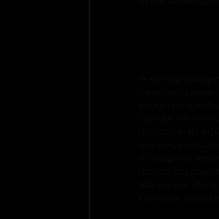
sich einen Wettbewerbsvorte
Messung und A
Entscheidung
Die regelmäßige Messung und
Unternehmens zu bewerten und
festzulegen und regelmäßig z
Dabei sollten nicht nur fina
ein umfassendes Bild der Le
Durch die Analyse von Date
ihre Strategien und Aktivität
einzusetzen, um aussagekrä
sollten auch in die Schulung 
nutzen können, um das Unt
Fazit zum The