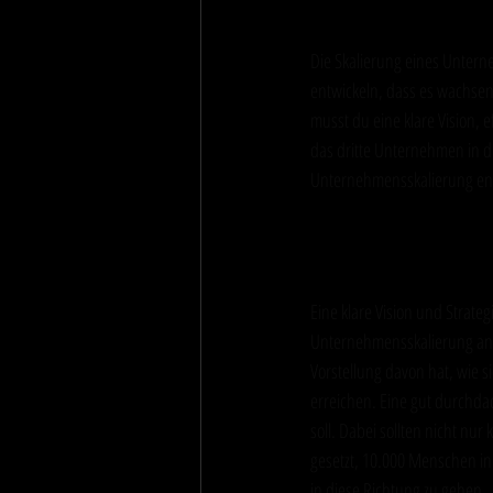
Die Skalierung eines Untern
entwickeln, dass es wachsen 
musst du eine klare Vision, 
das dritte Unternehmen in di
Unternehmensskalierung en
Klare Vision 
Eine klare Vision und Strate
Unternehmensskalierung ans
Vorstellung davon hat, wie 
erreichen. Eine gut durchda
soll. Dabei sollten nicht nur 
gesetzt, 10.000 Menschen in 
in diese Richtung zu gehen.