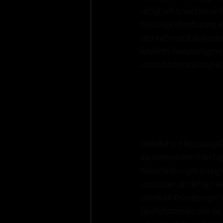
verfügt, um zu wachsen und
rechtzeitige Identifizierung
überwachen und analysieren,
fundiertes Finanzmanagement
auszuschöpfen und langfristi
Flexibilität u
Veränderunge
Flexibilität und Anpassungsf
das Unternehmen in der Lag
Herausforderungen zu reagie
anzupassen, um den sich wan
schnell auf Veränderungen i
Geschäftsmodellen oder die 