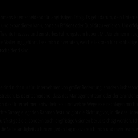
ehmens ist entscheidend für langfristigen Erfolg. Es geht darum, dein Untern
und expandieren kann, ohne an Effizienz oder Qualität zu verlieren. Um erfolg
effiziente Prozesse und ein starkes Führungsteam haben. Mit Abnehmen im Lie
e Skalierung geführt. Lass mich dir verraten, welche Faktoren für nachhaltige 
tscheidend sind.
und Strategie: Das Fundament für Wachs
gie sind nicht nur für Unternehmen von großer Bedeutung, sondern insbesonde
treben. Es ist entscheidend, dass das Managementteam oder der Gründer ei
sich das Unternehmen entwickeln soll und welche Wege es einschlagen möchte,
chte Strategie legt den Rahmen fest und gibt die Richtung vor, in die das U
kurzfristige Ziele, sondern auch langfristige Visionen berücksichtigt werden. Ich
die Selbständigkeit zu führen. Jeden Tag motiviere ich mich und mein Team, e