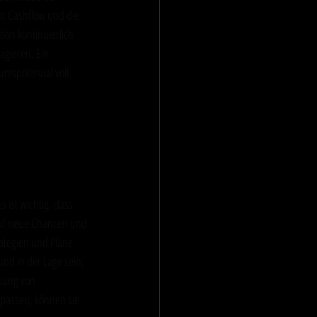
n Cashflow und die 
ion kontinuierlich 
agieren. Ein 
mspotenzial voll 
aktion auf 
 ist wichtig, dass 
auf neue Chancen und 
ategien und Pläne 
d in der Lage sein, 
sung von 
passen, können sie 