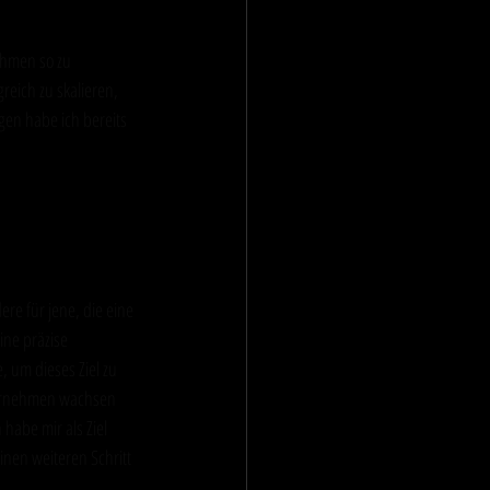
ehmen so zu 
reich zu skalieren, 
gen habe ich bereits 
tum
re für jene, die eine 
ne präzise 
 um dieses Ziel zu 
nternehmen wachsen 
 habe mir als Ziel 
inen weiteren Schritt 