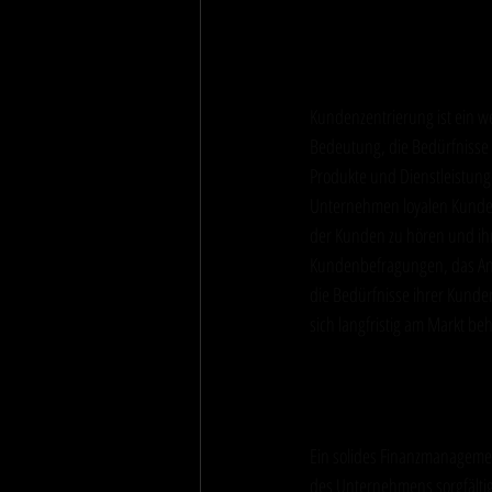
Kundenzentrie
Kundenzentrierung ist ein we
Bedeutung, die Bedürfnisse
Produkte und Dienstleistung
Unternehmen loyalen Kunden 
der Kunden zu hören und ih
Kundenbefragungen, das Ang
die Bedürfnisse ihrer Kund
sich langfristig am Markt be
Finanzmanagem
Ein solides Finanzmanagement
des Unternehmens sorgfälti