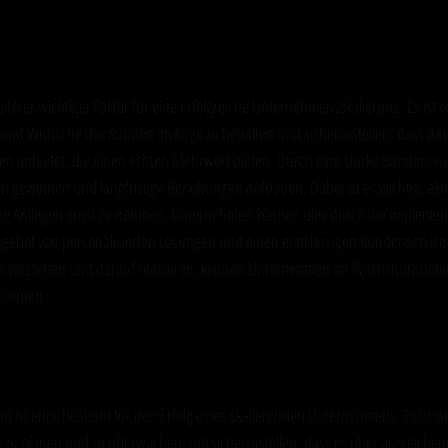
rung: Der Schlüssel zur Kundenbindung
iterer wichtiger Faktor für eine erfolgreiche Unternehmensskalierung. Es ist 
 und Wünsche der Kunden im Auge zu behalten und sicherzustellen, dass d
en anbietet, die einen echten Mehrwert bieten. Durch eine starke Kundenori
gewinnen und langfristige Beziehungen aufbauen. Dabei ist es wichtig, akti
re Anliegen ernst zu nehmen. Unternehmen können dies durch die Implemen
ebot von personalisierten Lösungen und einen erstklassigen Kundenservice 
en verstehen und darauf reagieren, können Unternehmen ihr Wachstumspoten
haupten.
ent: Die Basis für nachhaltiges Wach
 ist entscheidend für den Erfolg eines skalierenden Unternehmens. Es ist wic
g zu planen und zu überwachen, um sicherzustellen, dass es über ausreiche