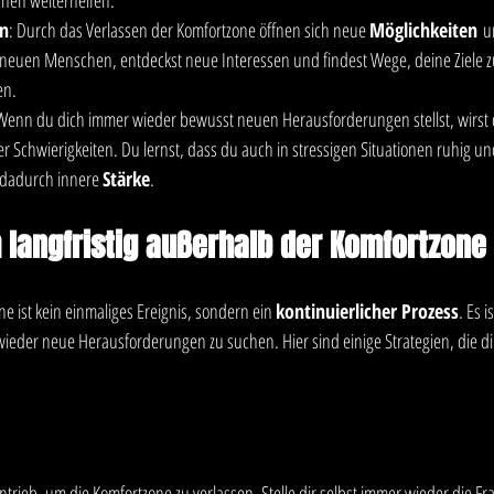
en
: Durch das Verlassen der Komfortzone öffnen sich neue 
Möglichkeiten
 u
 neuen Menschen, entdeckst neue Interessen und findest Wege, deine Ziele zu 
en.
 Wenn du dich immer wieder bewusst neuen Herausforderungen stellst, wirst 
 Schwierigkeiten. Du lernst, dass du auch in stressigen Situationen ruhig un
 dadurch innere 
Stärke
.
 langfristig außerhalb der Komfortzone
e ist kein einmaliges Ereignis, sondern ein 
kontinuierlicher Prozess
. Es i
ieder neue Herausforderungen zu suchen. Hier sind einige Strategien, die dir
ntrieb, um die Komfortzone zu verlassen. Stelle dir selbst immer wieder die Fra