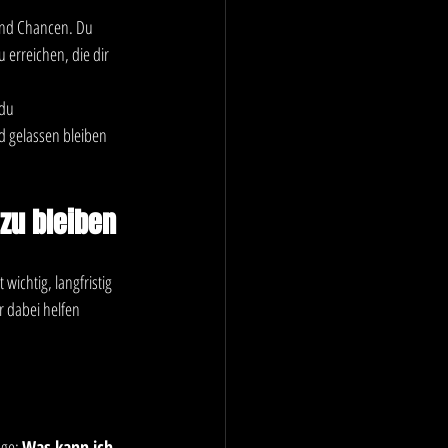
nd Chancen. Du 
erreichen, die dir 
du 
d gelassen bleiben 
 zu bleiben
st wichtig, langfristig 
 dabei helfen 
ge: 
Was kann ich 