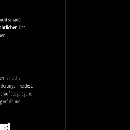
icht schadet, 
chtlicher
. Das 
uen 
ermeintliche 
rderungen meidest, 
arauf ausgelegt, zu 
 erfüllt und 
nst