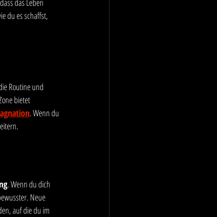
 dass das Leben 
e du es schaffst, 
die Routine und 
Zone bietet 
tagnation
. Wenn du 
eitern.
ng
. Wenn du dich 
tbewusster. Neue 
den, auf die du im 