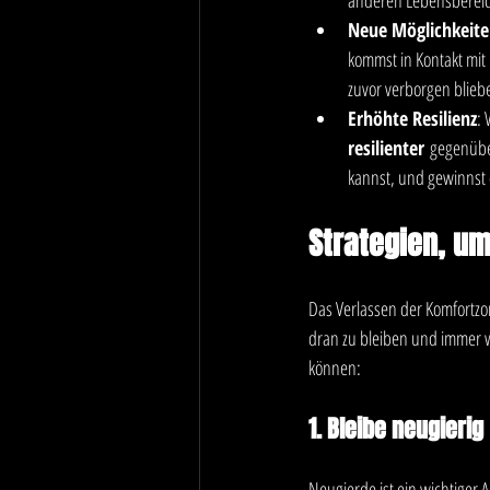
Neue Möglichkeit
kommst in Kontakt mit
zuvor verborgen blieb
Erhöhte Resilienz
:
resilienter
 gegenüber
kannst, und gewinnst
Strategien, um
Das Verlassen der Komfortzon
dran zu bleiben und immer w
können:
1. Bleibe neugierig
Neugierde ist ein wichtiger A