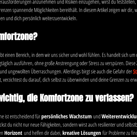
erausforderungen anzunehmen und Risiken einzugehen, wirst du feststellen,
zen spannende Möglichkeiten bereithält. In diesem Artikel zeigen wir dir, wi
sen und dich persönlich weiterzuentwickeln.
omfortzone?
bt einen Bereich, in dem wir uns sicher und wohl fühlen. Es handelt sich um 
gtäglich ausführen, ohne große Anstrengung oder Stress zu verspüren. Diese 
t und ungewollten Überraschungen. Allerdings birgt sie auch die Gefahr der 
S
t, verzichtest du darauf, dich selbst zu überwinden und deine Grenzen zu erw
ichtig, die Komfortzone zu verlassen?
e ist entscheidend für 
persönliches Wachstum
 und 
Weiterentwicklu
ckst du nicht nur neue Fähigkeiten, sondern wirst auch resilienter und selbs
en 
Horizont
 und helfen dir dabei, 
kreative Lösungen
 für Probleme zu fin