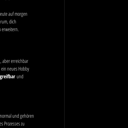
 heute auf morgen 
arum, dich 
u erweitern.
, aber erreichbar 
u ein neues Hobby 
greifbar
 und 
d normal und gehören 
es Prozesses zu 