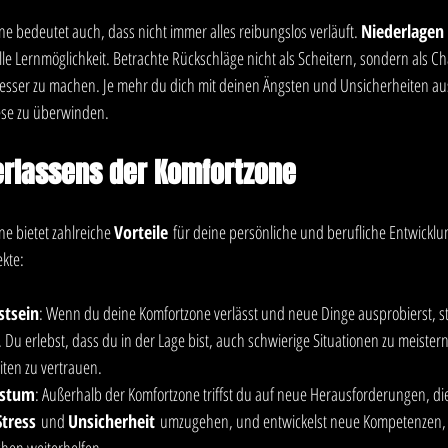
e bedeutet auch, dass nicht immer alles reibungslos verläuft. 
Niederlagen
le Lernmöglichkeit. Betrachte Rückschläge nicht als Scheitern, sondern als C
sser zu machen. Je mehr du dich mit deinen Ängsten und Unsicherheiten aus
diese zu überwinden.
erlassens der Komfortzone
e bietet zahlreiche 
Vorteile
 für deine persönliche und berufliche Entwicklun
ekte:
stsein
: Wenn du deine Komfortzone verlässt und neue Dinge ausprobierst, st
. Du erlebst, dass du in der Lage bist, auch schwierige Situationen zu meistern
iten zu vertrauen.
hstum
: Außerhalb der Komfortzone triffst du auf neue Herausforderungen, di
Stress
 und 
Unsicherheit
 umzugehen, und entwickelst neue Kompetenzen, d
hen weiterhelfen.