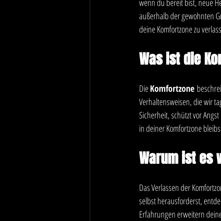
wenn du bereit bist, neue H
außerhalb der gewohnten Gren
deine Komfortzone zu verlas
Was ist die K
Die 
Komfortzone
 beschrei
Verhaltensweisen, die wir ta
Sicherheit, schützt vor Angs
in deiner Komfortzone bleibs
Warum ist es w
Das Verlassen der Komfortzon
selbst herausforderst, entde
Erfahrungen erweitern dein