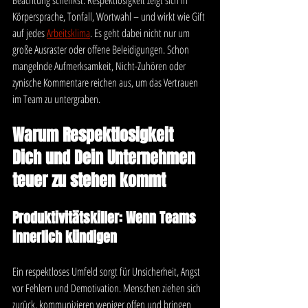
Beachtung schenkst. Respektlosigkeit zeigt sich in 
Körpersprache, Tonfall, Wortwahl – und wirkt wie Gift 
auf jedes 
Arbeitsklima
. Es geht dabei nicht nur um 
große Ausraster oder offene Beleidigungen. Schon 
mangelnde Aufmerksamkeit, Nicht-Zuhören oder 
zynische Kommentare reichen aus, um das Vertrauen 
im Team zu untergraben.
Warum Respektlosigkeit 
Dich und Dein Unternehmen 
teuer zu stehen kommt
Produktivitätskiller: Wenn Teams 
innerlich kündigen
Ein respektloses Umfeld sorgt für Unsicherheit, Angst 
vor Fehlern und Demotivation. Menschen ziehen sich 
zurück, kommunizieren weniger offen und bringen 