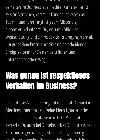
Verhalten im Business ist ein echter Karrierekiller. Es 
zerstört Vertrauen, vergrault Kunden, belastet das 
Team – und führt langfristig zum Misserfolg. In 
diesem Artikel erfährst Du, warum Höflichkeit, 
Wertschätzung und ein respektvoller Umgang mehr als 
nur gutes Benehmen sind: Sie sind entscheidende 
Erfolgsfaktoren für Deinen beruflichen und 
unternehmerischen Weg.
Was genau ist respektloses 
Verhalten im Business?
Respektloses Verhalten beginnt oft subtil: Du wirst in 
Meetings unterbrochen, Deine Ideen ignoriert oder 
jemand spricht herablassend mit Dir. Vielleicht 
bemerkst Du auch bei Dir selbst, dass Du in stressigen 
Situationen gereizt reagierst oder Kollegen wenig 