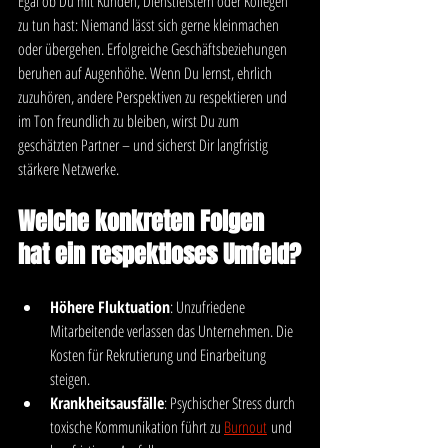
Egal ob Du mit Kunden, Dienstleistern oder Kollegen 
zu tun hast: Niemand lässt sich gerne kleinmachen 
oder übergehen. Erfolgreiche Geschäftsbeziehungen 
beruhen auf Augenhöhe. Wenn Du lernst, ehrlich 
zuzuhören, andere Perspektiven zu respektieren und 
im Ton freundlich zu bleiben, wirst Du zum 
geschätzten Partner – und sicherst Dir langfristig 
stärkere Netzwerke.
Welche konkreten Folgen 
hat ein respektloses Umfeld?
Höhere Fluktuation
: Unzufriedene 
Mitarbeitende verlassen das Unternehmen. Die 
Kosten für Rekrutierung und Einarbeitung 
steigen.
Krankheitsausfälle
: Psychischer Stress durch 
toxische Kommunikation führt zu 
Burnout
 und 