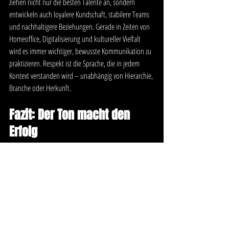
ziehen nicht nur die besten Talente an, sondern 
entwickeln auch loyalere Kundschaft, stabilere Teams 
und nachhaltigere Beziehungen. Gerade in Zeiten von 
Homeoffice, Digitalisierung und kultureller Vielfalt 
wird es immer wichtiger, bewusste Kommunikation zu 
praktizieren. Respekt ist die Sprache, die in jedem 
Kontext verstanden wird – unabhängig von Hierarchie, 
Branche oder Herkunft.
Fazit: Der Ton macht den 
Erfolg
Respektloses Verhalten im Business ist kein kleiner 
Fehltritt, sondern ein echtes Risiko für Deinen Erfolg. 
Es schwächt Beziehungen, untergräbt Vertrauen und 
blockiert Entwicklung. Umgekehrt kann ein 
respektvoller Umgang das Fundament für Wachstum, 
Innovation und stabile Partnerschaften bilden. Du 